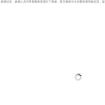
观过后，参观人员与常客隆高层进行了座谈，双方都表示今后要加强经验交流，促