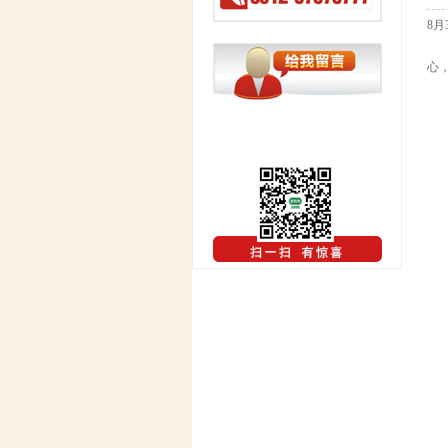
8
江
心