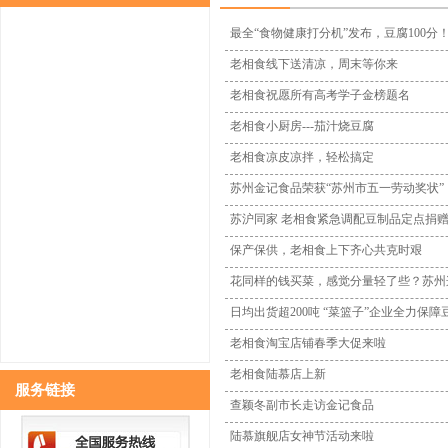
最全“食物健康打分机”发布，豆腐100分
生鲜豆类制品
老相食线下送清凉，周末等你来
植物蛋白饮料
老相食祝愿所有高考学子金榜题名
老相食小厨房---茄汁烧豆腐
休闲豆制品类
老相食凉皮凉拌，轻松搞定
苏州金记食品荣获“苏州市五一劳动奖状”
冷冻豆制品类
苏沪同家 老相食紧急调配豆制品定点捐
保产保供，老相食上下齐心共克时艰
筋粉类
花同样的钱买菜，感觉分量轻了些？苏州这
日均出货超200吨 “菜篮子”企业全力保
其他
老相食淘宝店铺春季大促来啦
老相食陆慕店上新
服务链接
查颖冬副市长走访金记食品
陆慕旗舰店女神节活动来啦