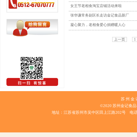
女王节老相食淘宝店铺活动来啦
张华谦常务副区长走访金记食品新厂
凝心聚力，老相食爱心捐赠暖人心
上一页
1
苏 州 金
©2020 苏州金记食
地址：江苏省苏州市吴中区田上江路202号 电话：0512